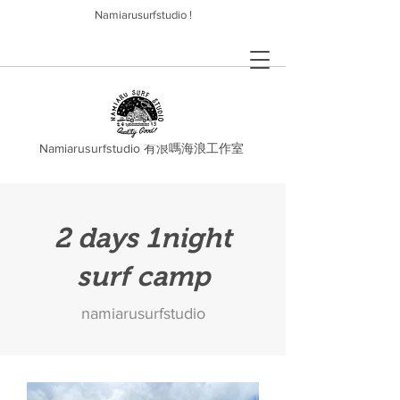
Namiarusurfstudio !
Namiarusurfstudio 有浪嗎海浪工作室
2 days 1night
surf camp
namiarusurfstudio